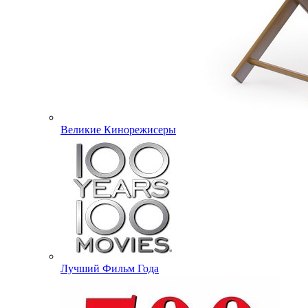
Великие Кинорежисеры
Лучший Фильм Года