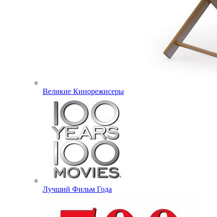
Великие Кинорежисеры
Лучший Фильм Года