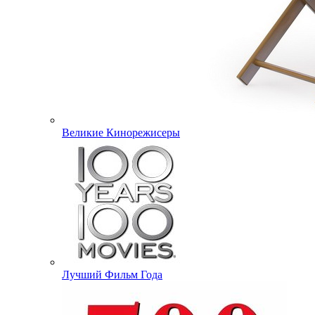
Великие Кинорежисеры
Лучший Фильм Года