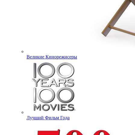
Великие Кинорежисеры
Лучший Фильм Года