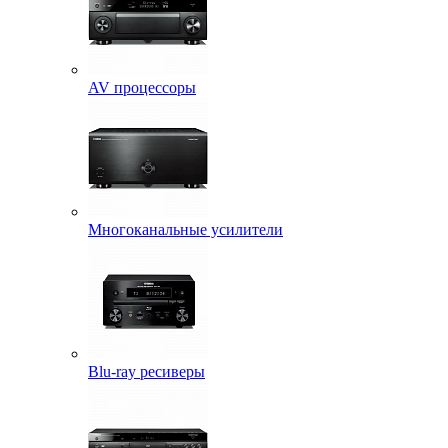
AV процессоры
Многоканальные усилители
Blu-ray ресиверы