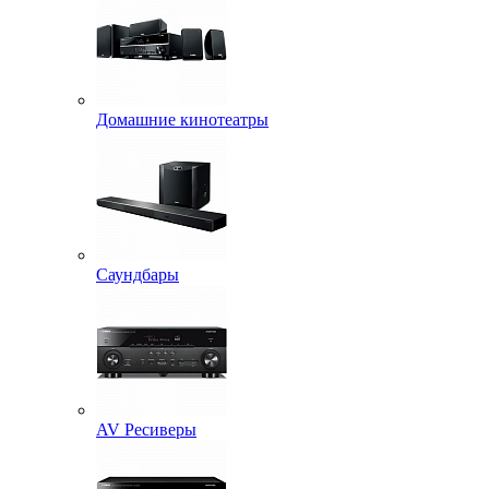
Домашние кинотеатры
Саундбары
AV Ресиверы