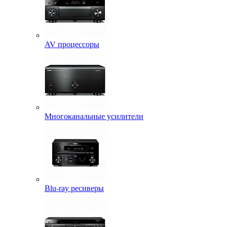
AV процессоры
Многоканальные усилители
Blu-ray ресиверы