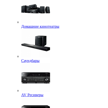
Домашние кинотеатры
Саундбары
AV Ресиверы