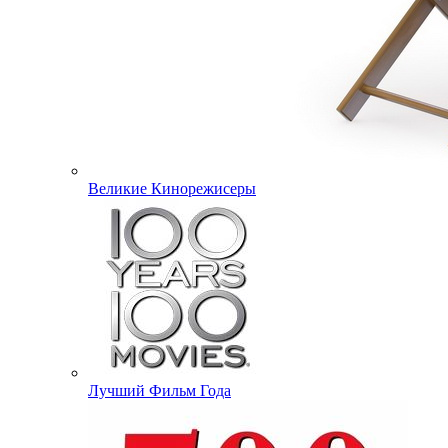
Великие Кинорежисеры
Лучший Фильм Года