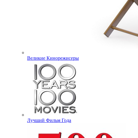
Великие Кинорежисеры
Лучший Фильм Года