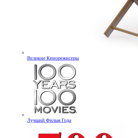
Великие Кинорежисеры
Лучший Фильм Года