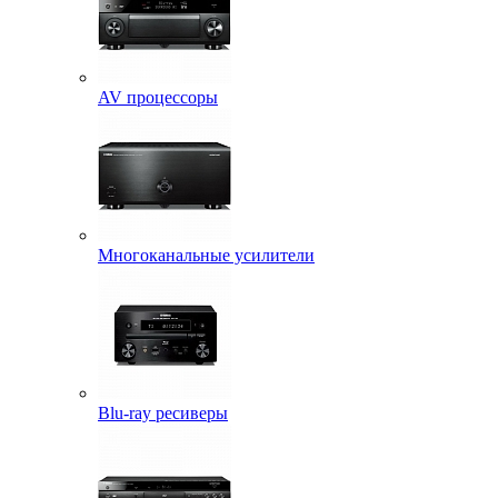
AV процессоры
Многоканальные усилители
Blu-ray ресиверы