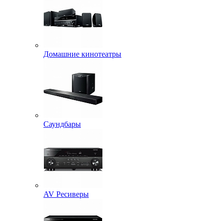
Домашние кинотеатры
Саундбары
AV Ресиверы