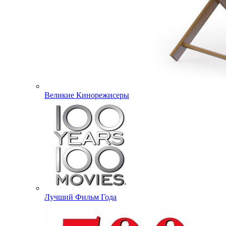
Великие Кинорежисеры
Лучший Фильм Года