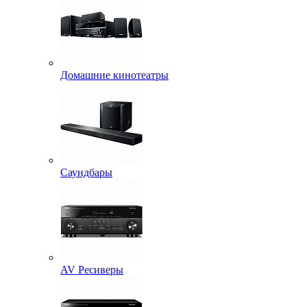
Домашние кинотеатры
Саундбары
AV Ресиверы