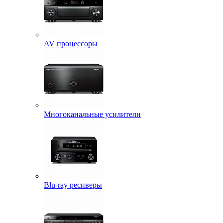
AV процессоры
Многоканальные усилители
Blu-ray ресиверы