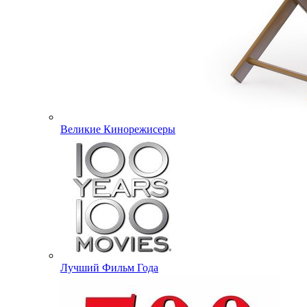
Великие Кинорежисеры
Лучший Фильм Года