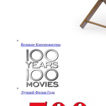
Великие Кинорежисеры
Лучший Фильм Года