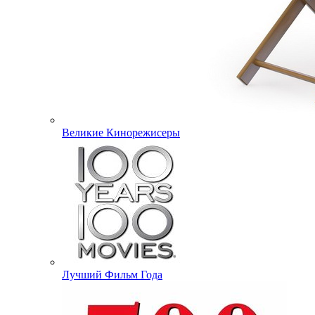
Великие Кинорежисеры
Лучший Фильм Года