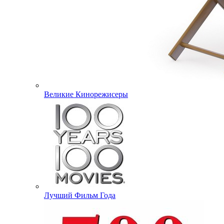
Великие Кинорежисеры
Лучший Фильм Года