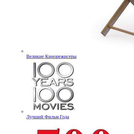
Великие Кинорежисеры
Лучший Фильм Года