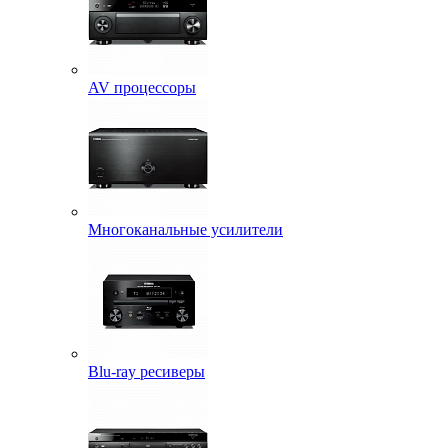
AV процессоры
Многоканальные усилители
Blu-ray ресиверы