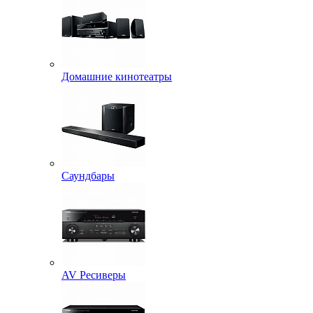
Домашние кинотеатры
Саундбары
AV Ресиверы