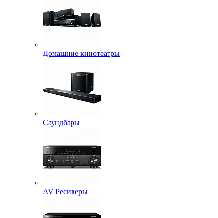
Домашние кинотеатры
Саундбары
AV Ресиверы