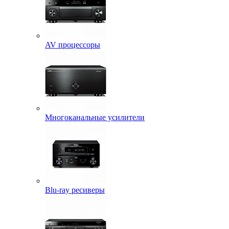
AV процессоры
Многоканальные усилители
Blu-ray ресиверы