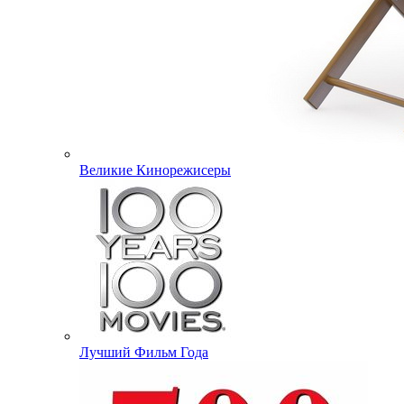
Великие Кинорежисеры
Лучший Фильм Года