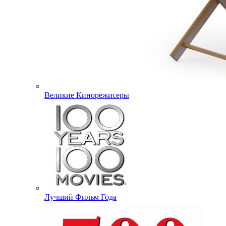
Великие Кинорежисеры
Лучший Фильм Года