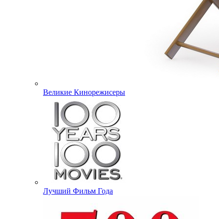
Великие Кинорежисеры
Лучший Фильм Года