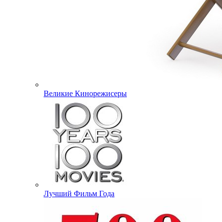
Великие Кинорежисеры
Лучший Фильм Года