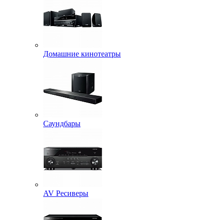
Домашние кинотеатры
Саундбары
AV Ресиверы