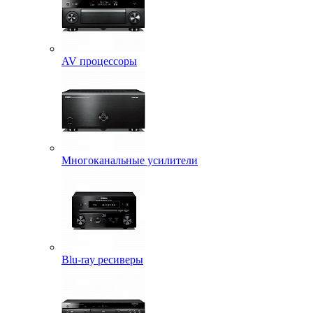
AV процессоры
Многоканальные усилители
Blu-ray ресиверы