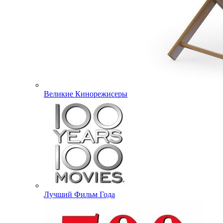
Великие Кинорежисеры
Лучший Фильм Года