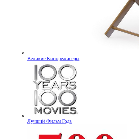
Великие Кинорежисеры
Лучший Фильм Года