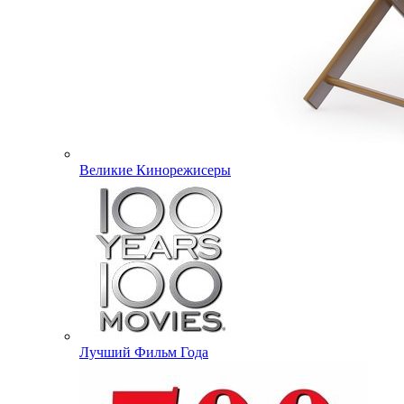
Великие Кинорежисеры
Лучший Фильм Года