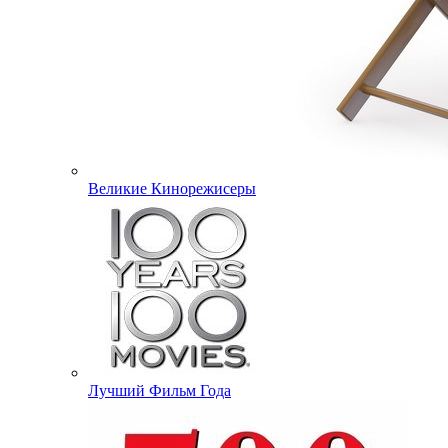
Великие Кинорежисеры
Лучший Фильм Года