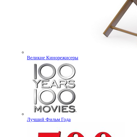
Великие Кинорежисеры
Лучший Фильм Года