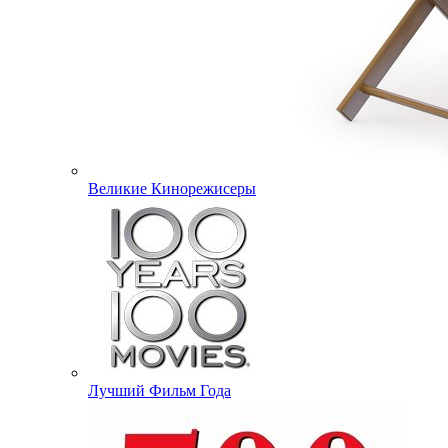
Великие Кинорежисеры
Лучший Фильм Года