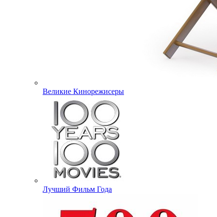
Великие Кинорежисеры
Лучший Фильм Года