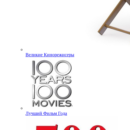
Великие Кинорежисеры
Лучший Фильм Года