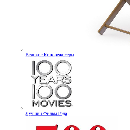
Великие Кинорежисеры
Лучший Фильм Года