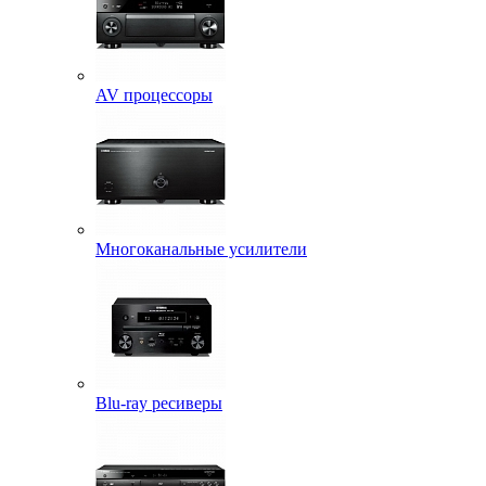
AV процессоры
Многоканальные усилители
Blu-ray ресиверы