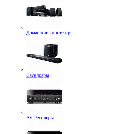
Домашние кинотеатры
Саундбары
AV Ресиверы