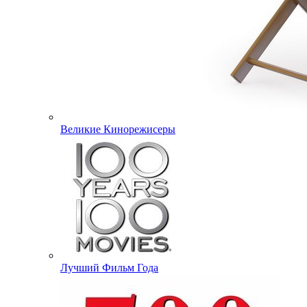
Великие Кинорежисеры
Лучший Фильм Года