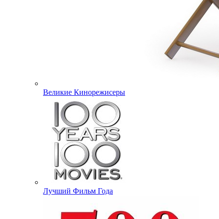
Великие Кинорежисеры
Лучший Фильм Года