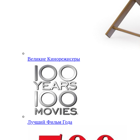
Великие Кинорежисеры
Лучший Фильм Года