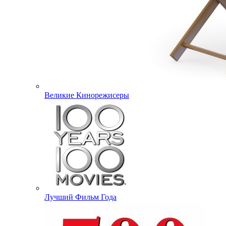
Великие Кинорежисеры
Лучший Фильм Года