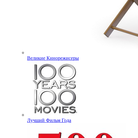
Великие Кинорежисеры
Лучший Фильм Года