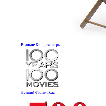
Великие Кинорежисеры
Лучший Фильм Года