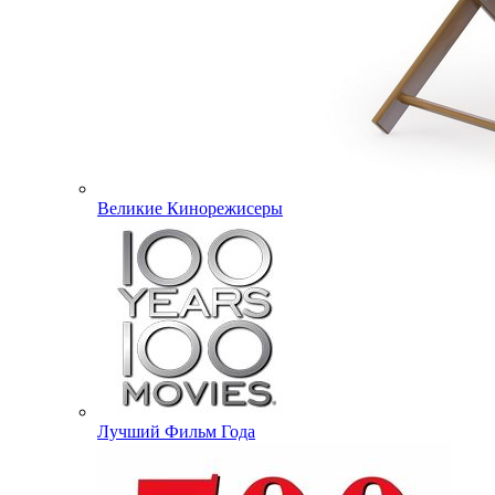
Великие Кинорежисеры
Лучший Фильм Года