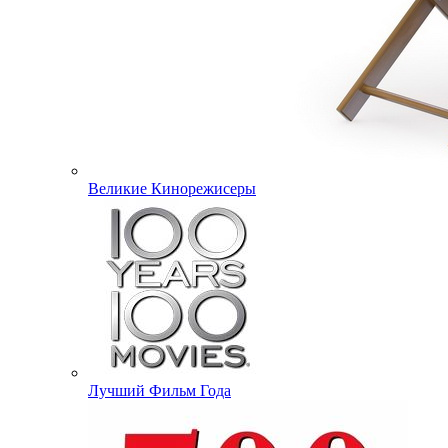
Великие Кинорежисеры
Лучший Фильм Года