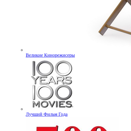
Великие Кинорежисеры
Лучший Фильм Года