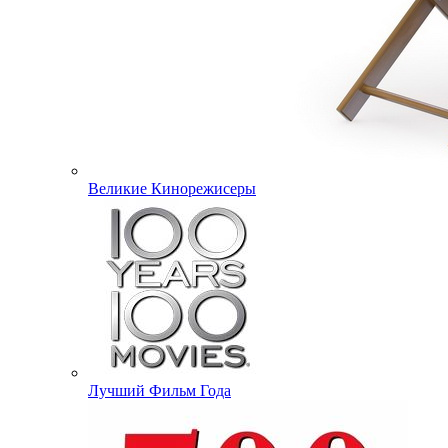
Великие Кинорежисеры
Лучший Фильм Года