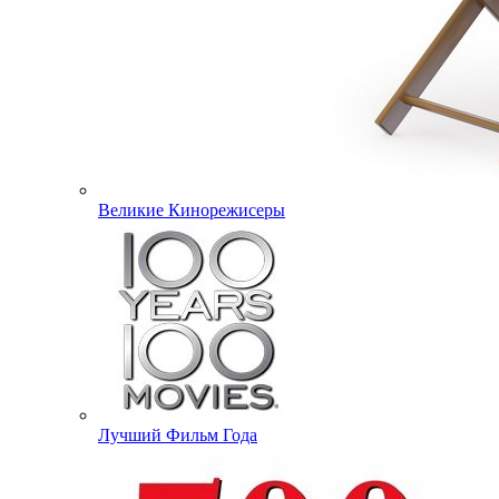
Великие Кинорежисеры
Лучший Фильм Года