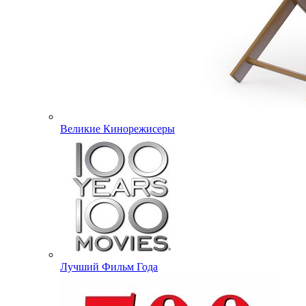
Великие Кинорежисеры
Лучший Фильм Года