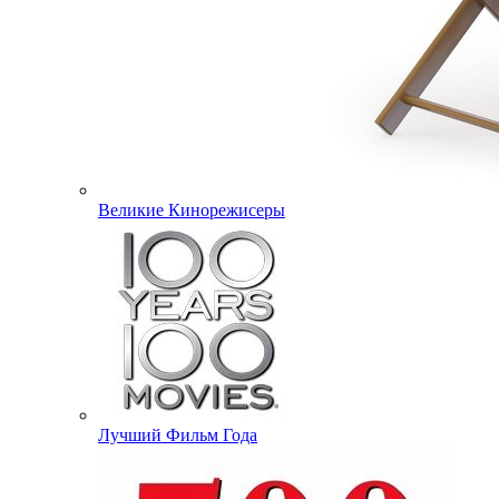
Великие Кинорежисеры
Лучший Фильм Года