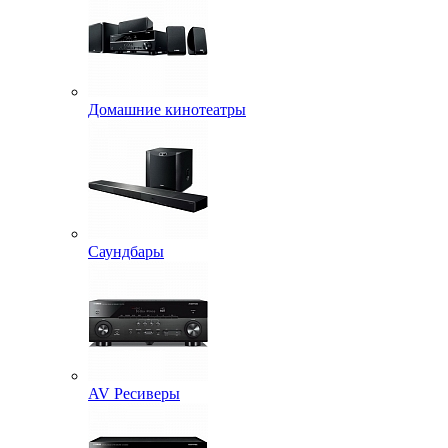
Домашние кинотеатры
Саундбары
AV Ресиверы