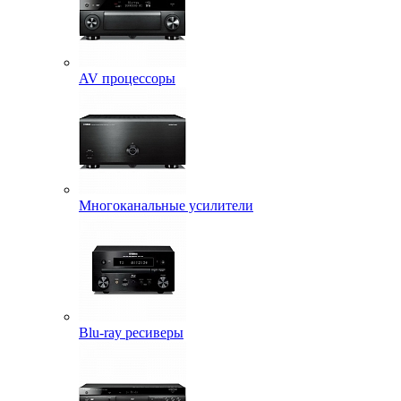
AV процессоры
Многоканальные усилители
Blu-ray ресиверы