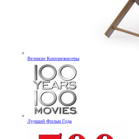
Великие Кинорежисеры
Лучший Фильм Года