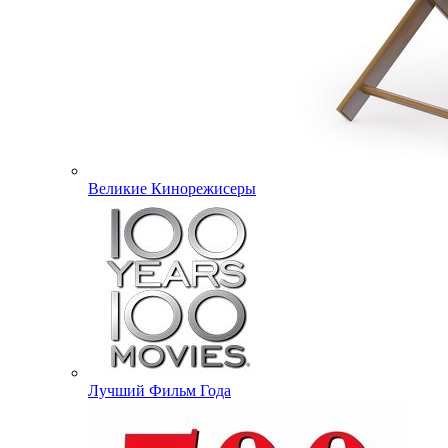
Великие Кинорежисеры
Лучший Фильм Года